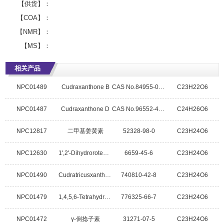
【供货】：
【COA】：
【NMR】：
【MS】：
相关产品
NPC01489
Cudraxanthone B
CAS No.84955-05-5
C23H22O6
NPC01487
Cudraxanthone D
CAS No.96552-41-9
C24H26O6
NPC12817
二甲基姜黄素
52328-98-0
C23H24O6
NPC12630
1',2'-Dihydrorotenone
6659-45-6
C23H24O6
NPC01490
Cudratricusxanthone A
740810-42-8
C23H24O6
NPC01479
1,4,5,6-Tetrahydroxy-7,8-diprenylxanthone
776325-66-7
C23H24O6
NPC01472
γ-倒捻子素
31271-07-5
C23H24O6