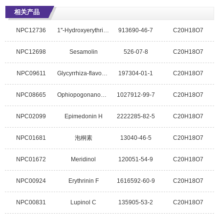
相关产品
NPC12736
1''-Hydroxyerythrinin C
913690-46-7
C20H18O7
NPC12698
Sesamolin
526-07-8
C20H18O7
NPC09611
Glycyrrhiza-flavonol A
197304-01-1
C20H18O7
NPC08665
Ophiopogonanone D
1027912-99-7
C20H18O7
NPC02099
Epimedonin H
2222285-82-5
C20H18O7
NPC01681
泡桐素
13040-46-5
C20H18O7
NPC01672
Meridinol
120051-54-9
C20H18O7
NPC00924
Erythrinin F
1616592-60-9
C20H18O7
NPC00831
Lupinol C
135905-53-2
C20H18O7