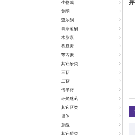
异
生物碱
黄酮
查尔酮
氧杂蒽酮
木脂素
香豆素
苯丙素
其它酚类
三萜
二萜
倍半萜
环烯醚萜
其它萜类
甾体
蒽醌
其它醌类