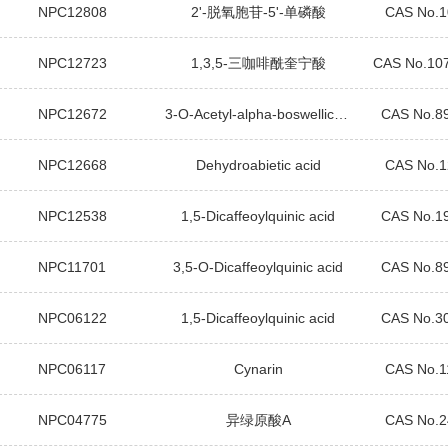
NPC12808
2'-脱氧胞苷-5'-单磷酸
CAS No.1
NPC12723
1,3,5-三咖啡酰奎宁酸
CAS No.10
NPC12672
3-O-Acetyl-alpha-boswellic acid
CAS No.8
NPC12668
Dehydroabietic acid
CAS No.1
NPC12538
1,5-Dicaffeoylquinic acid
CAS No.1
NPC11701
3,5-O-Dicaffeoylquinic acid
CAS No.8
NPC06122
1,5-Dicaffeoylquinic acid
CAS No.3
NPC06117
Cynarin
CAS No.1
NPC04775
异绿原酸A
CAS No.2