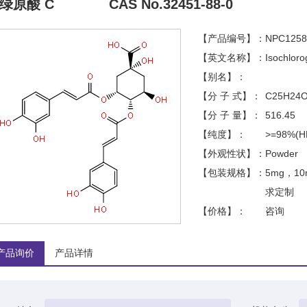
绿原酸 C
CAS No.32451-88-0
【产品编号】：
NPC1258
【英文名称】：
Isochloro
【别名】：
【分 子 式】：
C25H24
【分 子 量】：
516.45
【纯度】：
>=98%(H
【外观性状】：
Powder
【包装规格】：
5mg，1
求定制
【价格】：
咨询
产品询价
产品详情