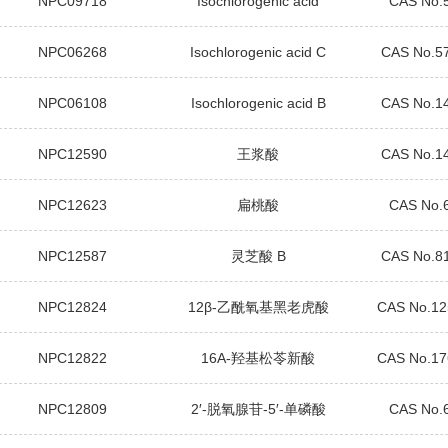
NPC09718
Isochlorogenic acid
CAS No.
NPC06268
Isochlorogenic acid C
CAS No.5
NPC06108
Isochlorogenic acid B
CAS No.1
NPC12590
王浆酸
CAS No.1
NPC12623
扁桃酸
CAS No.
NPC12587
灵芝酸 B
CAS No.8
NPC12824
12β-乙酰氧基黑老虎酸
CAS No.12
NPC12822
16Α-羟基松苓新酸
CAS No.17
NPC12809
2′-脱氧腺苷-5′-单磷酸
CAS No.