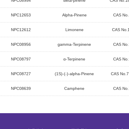
NPC08954
Beta-pinene
CAS No.1
NPC12653
Alpha-Pinene
CAS No.
NPC12612
Limonene
CAS No.
NPC08956
gamma-Terpinene
CAS No.
NPC08797
α-Terpinene
CAS No.
NPC08727
(1S)-(-)-alpha-Pinene
CAS No.7
NPC08639
Camphene
CAS No.