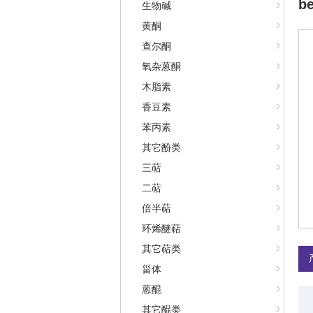
b
生物碱
黄酮
查尔酮
氧杂蒽酮
木脂素
香豆素
苯丙素
其它酚类
三萜
二萜
倍半萜
环烯醚萜
其它萜类
甾体
蒽醌
其它醌类