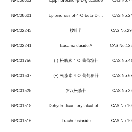
NPC08602
Epipinoresinol-β-D-glucoside
CAS No.7
NPC08601
Epipinoresinol-4-O-beta-D-glucoside
CAS No.2
NPC02243
桉叶苷
CAS No.29
NPC02241
Eucamalduside A
CAS No.12
NPC01756
(-)-松脂素 4-O-葡萄糖苷
CAS No.4
NPC01537
(+)-松脂素 4-O-葡萄糖苷
CAS No.6
NPC01525
罗汉松脂苷
CAS No.2
NPC01518
Dehydrodiconiferyl alcohol 4-O-β-D-glucopyranoside
CAS No.10
NPC01516
Trachelosiaside
CAS No.10