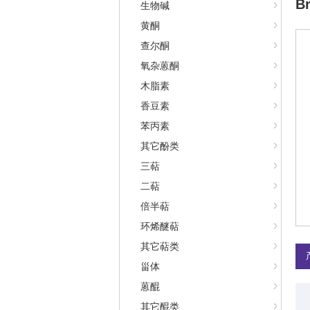
Br
生物碱
黄酮
查尔酮
氧杂蒽酮
木脂素
香豆素
苯丙素
其它酚类
三萜
二萜
倍半萜
环烯醚萜
其它萜类
甾体
蒽醌
其它醌类