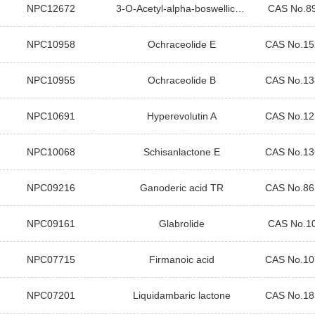
NPC12672
3-O-Acetyl-alpha-boswellic acid
CAS No.8
NPC10958
Ochraceolide E
CAS No.15
NPC10955
Ochraceolide B
CAS No.13
NPC10691
Hyperevolutin A
CAS No.12
NPC10068
Schisanlactone E
CAS No.13
NPC09216
Ganoderic acid TR
CAS No.86
NPC09161
Glabrolide
CAS No.1
NPC07715
Firmanoic acid
CAS No.10
NPC07201
Liquidambaric lactone
CAS No.18