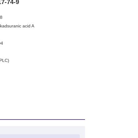
17-74-9
8
kadsuranic acid A
O4
PLC)