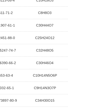
4113-05-4
C10H18O3
611-71-2
C8H8O3
1907-61-1
C30H44O7
2451-88-0
C25H24O12
5247-74-7
C32H48O5
6390-66-2
C30H46O4
653-63-4
C10H14N5O6P
032-65-1
C9H14N3O7P
73897-80-9
C34H30O15